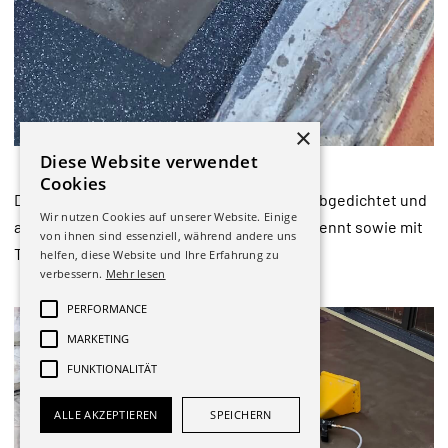
×
Diese Website verwendet
Cookies
Die Terrasse wurde gründlich vorbereitet, abgedichtet und
Wir nutzen Cookies auf unserer Website. Einige
am Ende der Sanierung sauber farblich getrennt sowie mit
von ihnen sind essenziell, während andere uns
Triflex Produkten beschichtet.
helfen, diese Website und Ihre Erfahrung zu
verbessern.
Mehr lesen
PERFORMANCE
MARKETING
FUNKTIONALITÄT
ALLE AKZEPTIEREN
SPEICHERN