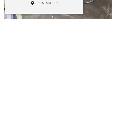
DETAILS SEHEN
Performance
Marketing
Funktionalität
Performance-Cookies werden verwendet, um
zu sehen, wie Besucher die Website nutzen,
z.B. Analytik-Cookies. Diese Cookies können
nicht verwendet werden, um einen
bestimmten Besucher direkt zu identifizieren.
Name
Domain
Expiration
Description
_ga
.zimmerei-
2 years
This cookie
grundler.de
name is
associated
with Google
Universal
Analytics -
which is a
significant
update to
Google's
more
commonly